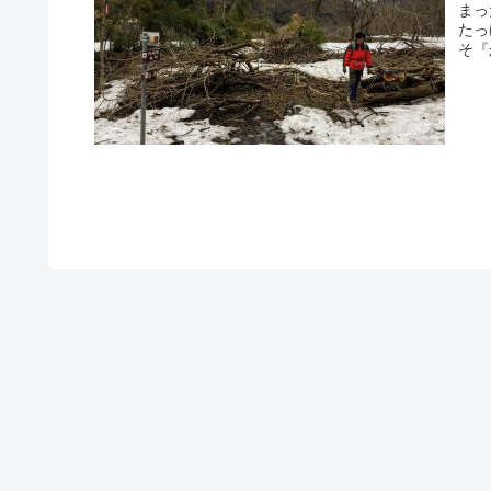
まっ
たっ
そ『