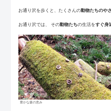
お通り沢を歩くと、たくさんの
動物たちのや
お通り沢では、 その
動物たち
の生活を
すぐ身
豊かな森の恵み