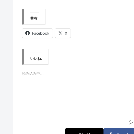
共有:
Facebook
X
いいね:
読み込み中…
シ