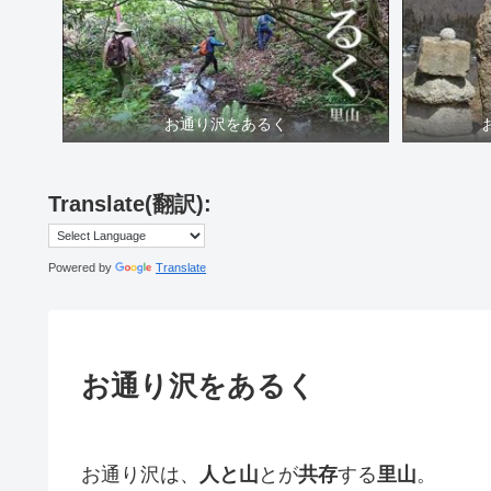
お通り沢をあるく
Translate(翻訳):
Powered by
Translate
お通り沢をあるく
お通り沢は、
人と山
とが
共存
する
里山
。