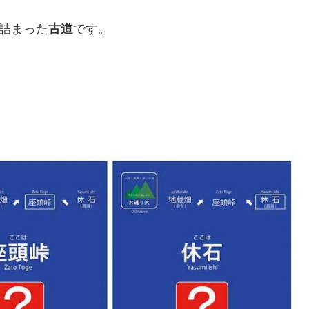
詰まった
古道
です。