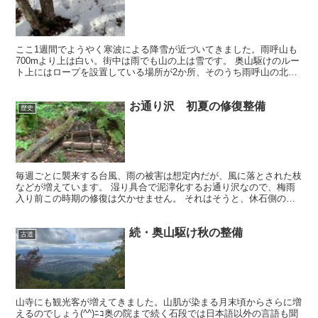
ここ1週間でようやく寒波による降雪が近づいてきました。雨呼山も
700mより上は白い。街中は雨でも山の上は雪です。 奥山駆けのルー
ト上にはロープを設置している場所が2か所、そのうち雨呼山の北直
下、通称『黒岩』付近のものを取り外す機会をうかがっ...
お通り沢 初夏の修復整備
歴史
毎週ごとに襲来する台風、雨の被害は想定内だが、風に落とされた枝
などが増えています。 湿り具合で泥濘化するお通り沢なので、梅雨
入り前この時期の修復は欠かせません。 それはそうと、休石側の入
り口にはイノシシ防護の柵が設置されています。通り抜ける...
続・奥山駆け秋の整備
古道
山寺にも観光客が増えてきました。山肌が染まる月末頃からさらに増
えるのでしょう(^^)ﾆｺ奥の院まで続く石段では日本語以外の言語も聞