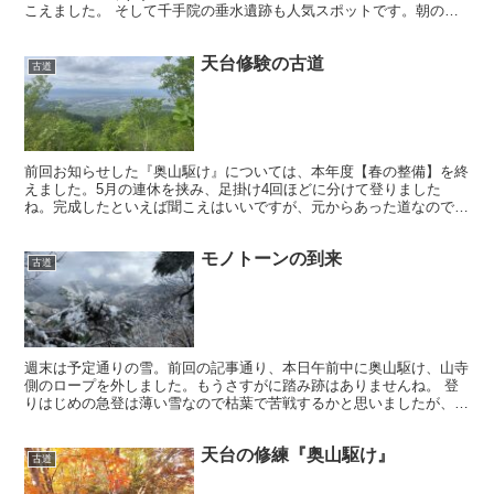
こえました。 そして千手院の垂水遺跡も人気スポットです。朝の早
い時間でもカメラ携えて歩いて行く人を見かけます。...
天台修験の古道
古道
前回お知らせした『奥山駆け』については、本年度【春の整備】を終
えました。5月の連休を挟み、足掛け4回ほどに分けて登りました
ね。完成したといえば聞こえはいいですが、元からあった道なので
す。新たに切り開いたというわけではない。今後もハイキングに...
モノトーンの到来
古道
週末は予定通りの雪。前回の記事通り、本日午前中に奥山駆け、山寺
側のロープを外しました。もうさすがに踏み跡はありませんね。 登
りはじめの急登は薄い雪なので枯葉で苦戦するかと思いましたが、晴
れる前に登り始めたので40分で到着。予想通りロープは凍...
天台の修練『奥山駆け』
古道