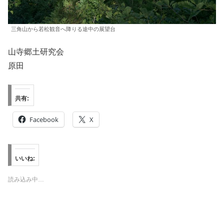
三角山から若松観音へ降りる途中の展望台
山寺郷土研究会
原田
共有:
Facebook
X
いいね:
読み込み中…