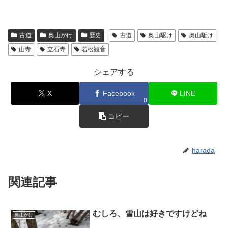
古道
奥山がけ
歴史
古道
奥山駆け
奥山駈け
山寺
立石寺
若松観音
シェアする
X
Facebook
LINE
0
コピー
harada
関連記事
むしろ、雪山は好きですけどね
奥山がけ