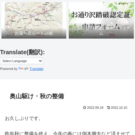
お通り沢踏破認定書申請フォー
お通り沢ルート詳細
ム
Translate(翻訳):
Powered by
Translate
奥山駆け・秋の整備
2022.09.18
2022.10.10
お久しぶりです。
昨年秋に整備を終え、今年の春には倒木撤去など済ませて