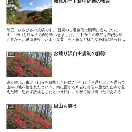
新規ルート途中経過の報告
古道
毎度、ひさびさの投稿です。 新規の古道整備は順調に進んでいま
す。 里山も紅葉の気配が近づきました。これからの季節は鮮烈な緑
と青から、絨毯を模したような黄・赤・茶など様々な色彩に彩られま
すかねー。そこまでに間に合う可能性は薄いですが、葉が落ち...
お通り沢自主規制の解除
古道
遠く離れた東北・山寺を目指した円仁ご一行は「お通り沢」を通って
山寺の地を踏まれたという。南に面する奇岩に奇岩を重ねた山寺が見
えた時、思わず読経をしたという円仁。やがて降り着いたであろう地
蔵畑、現在はシャク（ヤマニンジン）の白い花に囲まれ、夢...
里山も笑う
古道