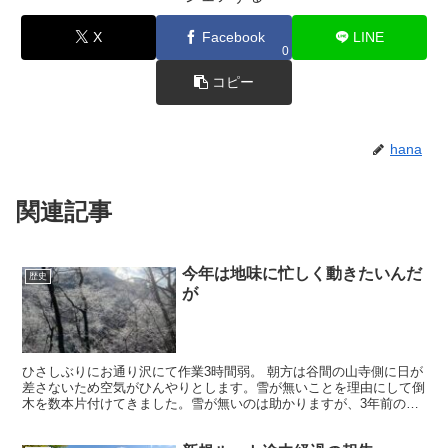
X
Facebook
LINE
0
コピー
hana
関連記事
今年は地味に忙しく動きたいんだ
歴史
が
ひさしぶりにお通り沢にて作業3時間弱。 朝方は谷間の山寺側に日が
差さないため空気がひんやりとします。雪が無いことを理由にして倒
木を数本片付けてきました。雪が無いのは助かりますが、3年前のよ
うに自然界の脅威に振り回されるのでは？と勘ぐってます...