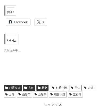
共有:
Facebook
X
いいね:
読み込み中…
お通り沢
古道
歴史
お通り沢
円仁
古道
山寺
山形市
山形県
慈覚大師
立石寺
シェアする