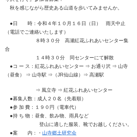
秋を感じながら歴史ある山道を歩いてみませんか。
●日 時：令和４年１０月１６日（日） 雨天中止
（電話でご連絡いたします）
８時３０分 高瀬紅花ふれあいセンター集
合
１４時３０分 同センターにて解散
●コ ー ス：紅花ふれあいセンター ⇒ お通り沢 ⇒ 山寺
（昼食） ⇒ 山寺駅 ⇒（JR仙山線）⇒ 高瀬駅
⇒ 風立寺 ⇒ 紅花ふれあいセンター
●募集人数：成人２０名（先着順）
●参 加 費：１９０円（電車代）
●持 ち 物：昼食、飲み物、雨具など
登山に適した服装、靴でお越しください。
●案 内：・
山寺郷土研究会