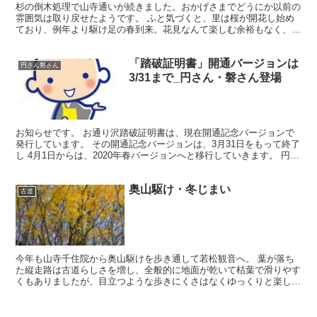
杉の倒木処理で山寺通いが続きました。おかげさまでどうにか以前の
雰囲気は取り戻せたようです。 ふと気づくと、里は桜が開花し始め
ており、例年より駆け足の春到来。花見なんて楽しむ余裕もなく、4
月10日、今度は高瀬に足を運びました。 沢沿いから外れ...
「踏破証明書」開通バージョンは
円さん磐さん
3/31まで_円さん・磐さん登場
お知らせです。 お通り沢踏破証明書は、現在開通記念バージョンで
発行しています。 その開通記念バージョンは、3月31日をもって終了
し 4月1日からは、2020年春バージョンへと移行していきます。 円さ
ん ついにお通り沢がよみがえりましたね。 ...
奥山駆け・冬じまい
古道
今年も山寺千住院から奥山駆けを歩き通して若松観音へ。 葉が落ち
た縦走路は古道らしさを増し、全般的に地面が乾いて枯葉で滑りやす
くもありましたが、目立つような歩きにくさはなくゆっくりと楽しん
できました。 燃えるような赤と鮮明な黄が魅力的でたまり...