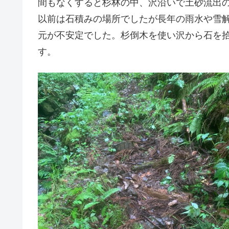
間もなくすると杉林の中、沢沿いで土砂流出
以前は石積みの場所でしたが長年の雨水や雪
元が不安定でした。杉倒木を使い沢から石を
す。