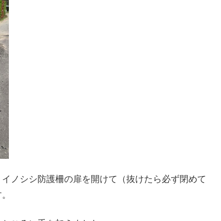
、イノシシ防護柵の扉を開けて（抜けたら必ず閉めて
す。